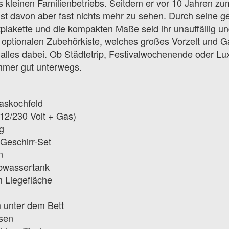
 kleinen Familienbetriebs. Seitdem er vor 10 Jahren z
st davon aber fast nichts mehr zu sehen. Durch seine g
lakette und die kompakten Maße seid ihr unauffällig und
 optionalen Zubehörkiste, welches großes Vorzelt und Gas
f alles dabei. Ob Städtetrip, Festivalwochenende oder L
 immer gut unterwegs.
askochfeld
12/230 Volt + Gas)
g
 Geschirr-Set
en
Abwassertank
m Liegefläche
 unter dem Bett
sen