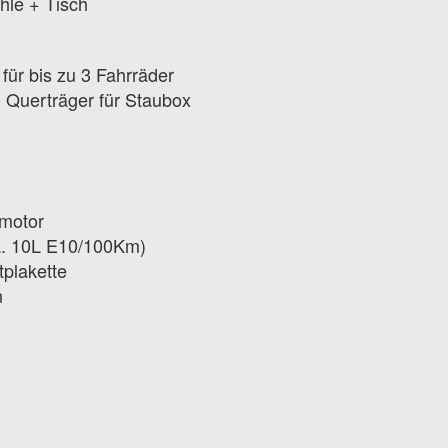
hle + Tisch
für bis zu 3 Fahrräder
 Querträger für Staubox
motor
a. 10L E10/100Km)
plakette
n