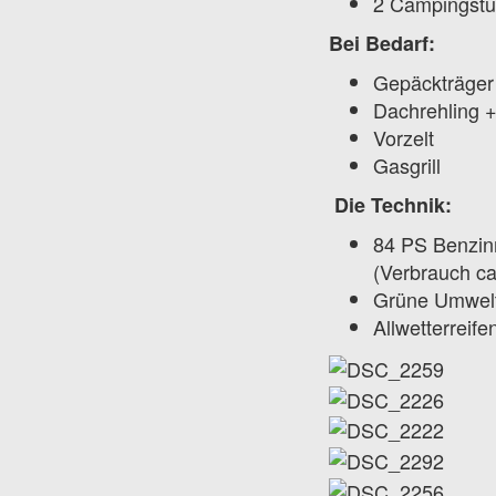
2 Campingstü
Bei Bedarf:
Gepäckträger 
Dachrehling +
Vorzelt
Gasgrill
Die Technik:
84 PS Benzin
(Verbrauch c
Grüne Umwelt
Allwetterreife