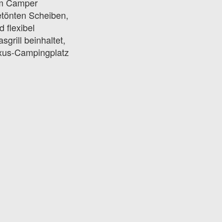
um Camper
etönten Scheiben,
 flexibel
grill beinhaltet,
uxus-Campingplatz