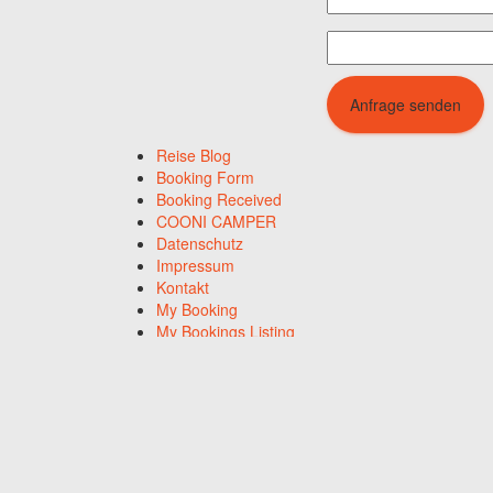
Reise Blog
Booking Form
Booking Received
COONI CAMPER
Datenschutz
Impressum
Kontakt
My Booking
My Bookings Listing
Über uns
Unsere Fahrzeuge
Blauer Bus
Buchung Blauer Bus
Buchung Gelber Bus
Buchung Roter Bus
Gelber Bus